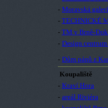
-
Moravská galeri
-
TECHNICKÉ 
-
TM v Brně-Doku
-
Design centrum
-
Dům pánů z Kun
Koupaliště
-
Kraví Hora
-
areál Riviéra