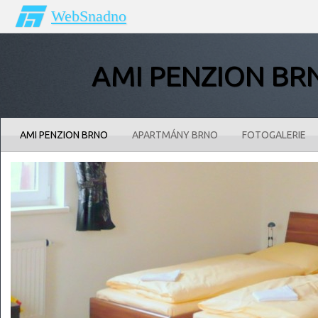
WebSnadno
AMI PENZION BR
AMI PENZION BRNO
APARTMÁNY BRNO
FOTOGALERIE