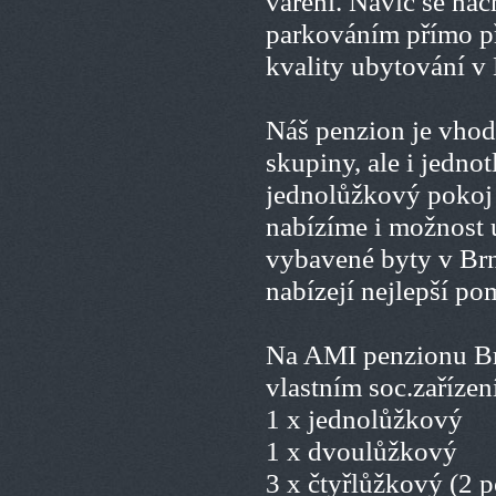
vaření. Navíc se na
parkováním přímo př
kvality ubytování v
Náš penzion je vhodn
skupiny, ale i jednot
jednolůžkový pokoj v
nabízíme i možnost 
vybavené byty v Brn
nabízejí nejlepší po
Na AMI penzionu Brn
vlastním soc.zařízen
1 x jednolůžkový
1 x dvoulůžkový
3 x čtyřlůžkový (2 p