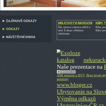
ZAJÍMAVÉ ODKAZY
KREJČOVSTVÍ KNOFLÍČEK
KŠÍRY, 
Šití, oprava a úprava oděvů a
Kširy pro
ODKAZY
sérií. E-shop s dětským
Kšíry pro
oblečením
NÁVŠTĚVNÍ KNIHA
nekuracke
Naše prezentace na
AMI penzion u BVV
,
Brno levné ub
pensiony
www.bloger.cz
Ubytovanie na Slov
Výměna odkazů
Ubytování-v-ČR.cz