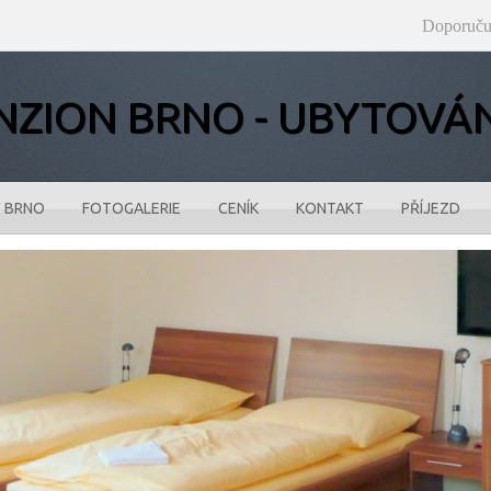
Doporuču
NZION BRNO - UBYTOVÁ
 BRNO
FOTOGALERIE
CENÍK
KONTAKT
PŘÍJEZD