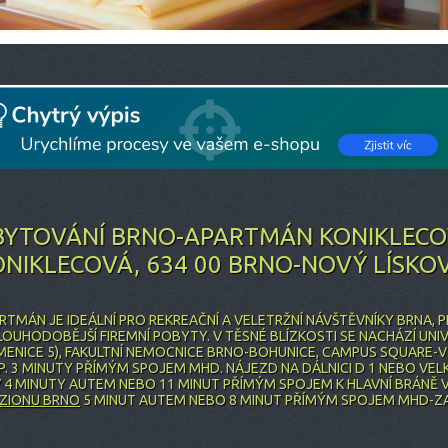
BYTOVÁNÍ BRNO-APARTMÁN KONIKLECOV
ONIKLECOVÁ, 634 00 BRNO-NOVÝ LÍSKO
RTMÁN JE IDEÁLNÍ PRO REKREAČNÍ A VELETRŽNÍ NÁVŠTĚVNÍKY BRNA,
LOUHODOBĚJŠÍ FIREMNÍ POBYTY. V TĚSNÉ BLÍZKOSTI SE NACHÁZÍ UN
MENICE 5), FAKULTNÍ NEMOCNICE BRNO-BOHUNICE, CAMPUS SQUARE-
P. 3 MINUTY PŘÍMÝM SPOJEM MHD. NÁJEZD NA DÁLNICI D 1 NEBO VEL
 4 MINUTY AUTEM NEBO 11 MINUT PŘÍMÝM SPOJEM K HLAVNÍ BRÁNĚ
ZIONU BRNO
5 MINUT AUTEM NEBO 8 MINUT PŘÍMÝM SPOJEM MHD-Z