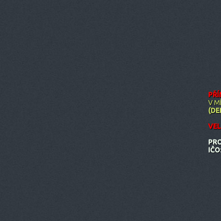
PŘÍ
V M
(DE
VEL
PRO
IČO