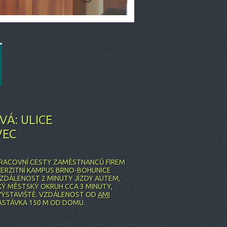
Á: ULICE
VEC
 PRACOVNÍ CESTY ZAMĚSTNANCŮ FIREM
IVERZITNÍ KAMPUS BRNO-BOHUNICE
VZDÁLENOST 2 MINUTY JÍZDY AUTEM,
KÝ MĚSTSKÝ OKRUH CCA 3 MINUTY,
 VÝSTAVIŠTĚ. VZDÁLENOST OD
AMI
ASTÁVKA 150 M OD DOMU.