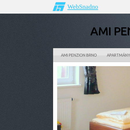
WebSnadno
AMI PE
AMI PENZION BRNO
APARTMÁNY