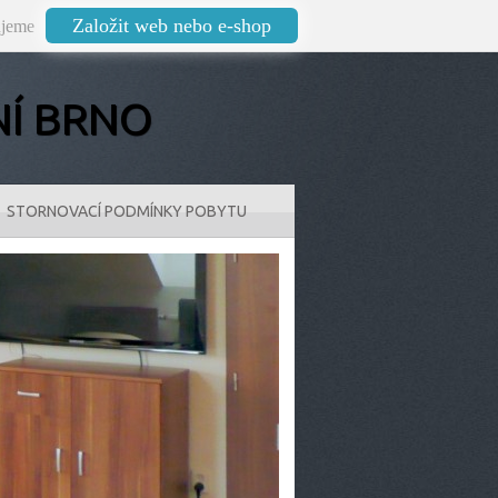
Založit web nebo e-shop
jeme
NÍ BRNO
STORNOVACÍ PODMÍNKY POBYTU