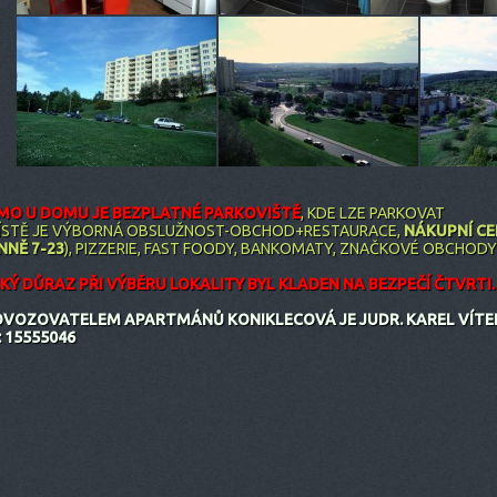
MO U DOMU JE BEZPLATNÉ PARKOVIŠTĚ
, KDE LZE PARKOVAT
ÍSTĚ JE VÝBORNÁ OBSLUŽNOST-OBCHOD+RESTAURACE,
NÁKUPNÍ C
NNĚ 7-23
), PIZZERIE, FAST FOODY, BANKOMATY, ZNAČKOVÉ OBCHOD
KÝ DŮRAZ PŘI VÝBĚRU LOKALITY BYL KLADEN NA BEZPEČÍ ČTVRTI.
VOZOVATELEM APARTMÁNŮ KONIKLECOVÁ JE JUDR. KAREL VÍTEK,
: 15555046