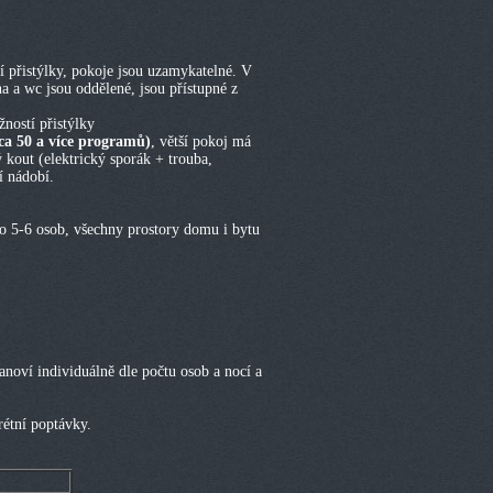
í přistýlky, pokoje jsou uzamykatelné. V
na a wc jsou oddělené, jsou přístupné z
žností přistýlky
ca 50 a více programů)
, větší pokoj má
kout (elektrický sporák + trouba,
í nádobí.
o 5-6 osob, všechny prostory domu i bytu
anoví individuálně dle počtu osob a nocí a
étní poptávky.