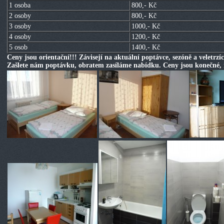
1 osoba
800,- Kč
2 osoby
800,- Kč
3 osoby
1000,- Kč
4 osoby
1200,- Kč
5 osob
1400,- Kč
Ceny jsou orientační!!! Závisejí na aktuální poptávce, sezóně a veletrzí
Zašlete nám poptávku, obratem zasíláme nabídku. Ceny jsou konečné,