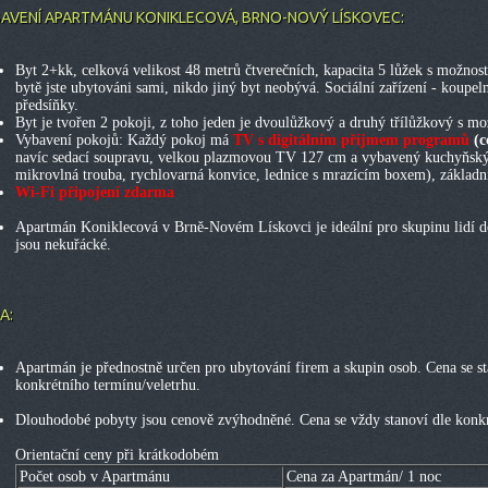
AVENÍ APARTMÁNU KONIKLECOVÁ, BRNO-NOVÝ LÍSKOVEC:
Byt 2+kk, celková velikost 48 metrů čtverečních, kapacita 5 lůžek s možnost
bytě jste ubytováni sami, nikdo jiný byt neobývá. Sociální zařízení - koupel
předsíňky.
Byt je tvořen 2 pokoji, z toho jeden je dvoulůžkový a druhý třílůžkový s mo
Vybavení pokojů: Každý pokoj má
TV s digitálním příjmem programů
(c
navíc sedací soupravu, velkou plazmovou TV 127 cm a vybavený kuchyňský 
mikrovlná trouba, rychlovarná konvice, lednice s mrazícím boxem), základn
Wi-Fi připojení zdarma
Apartmán Koniklecová v Brně-Novém Lískovci je ideální pro skupinu lidí d
jsou nekuřácké.
A:
Apartmán je přednostně určen pro ubytování firem a skupin osob. Cena se st
konkrétního termínu/veletrhu.
Dlouhodobé pobyty jsou cenově zvýhodněné. Cena se vždy stanoví dle konkr
Orientační ceny při krátkodobém
Počet osob v Apartmánu
Cena za Apartmán/ 1 noc